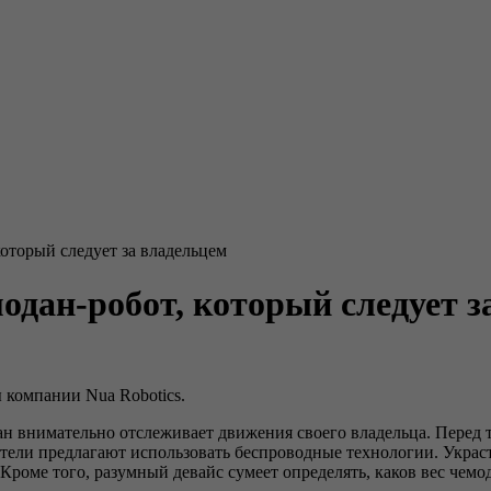
который следует за владельцем
одан-робот, который следует з
 компании Nua Robotics.
 внимательно отслеживает движения своего владельца. Перед те
атели предлагают использовать беспроводные технологии. Укра
роме того, разумный девайс сумеет определять, каков вес чемода