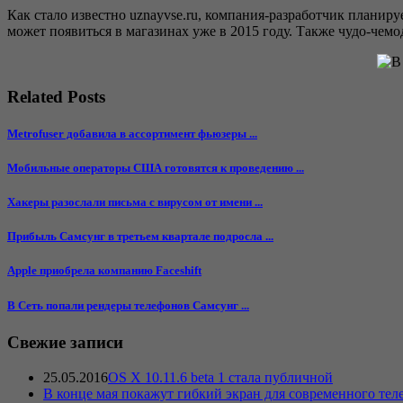
Как стало известно uznayvse.ru, компания-разработчик планир
может появиться в магазинах уже в 2015 году. Также чудо-чем
Related Posts
Metrofuser добавила в ассортимент фьюзеры ...
Мобильные операторы США готовятся к проведению ...
Хакеры разослали письма с вирусом от имени ...
Прибыль Самсунг в третьем квартале подросла ...
Apple приобрела компанию Faceshift
В Сеть попали рендеры телефонов Самсунг ...
Свежие записи
25.05.2016
OS X 10.11.6 beta 1 cтала публичной
В конце мая покажут гибкий экран для современного тел