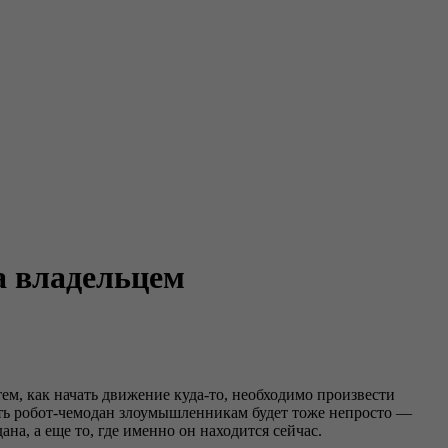
а владельцем
м, как начать движение куда-то, необходимо произвести
сть робот-чемодан злоумышленникам будет тоже непросто —
на, а еще то, где именно он находится cейчас.