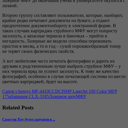
лазерное МФУ до окончания учебы в университете окупится с
лихвой.
Вторую группу составляют пользователи, которые, наоборот,
крайне редко печатают документы на бумаге, а отдают
предпочтение документообороту в электронной форме. В
таких случаях картриджи струйного МФУ могут попросту
засохнуть, а запасные чернила в баночках – прийти в
негодность. Лазерные же модели способны переживать
простои в месяц, а то и год – сухой порошкообразный тонер
не теряет своих физических свойств.
А вот любителям часто печатать фотографии и дарить их
друзьям и родственникам лучше выбрать струйное МФУ – у
них чернила вряд ли успеют засохнуть. К тому же качество
фотографий, особенно в случае печатающей системы из шести
цветных картриджей, будет на высоте.
Canon i-Sensys MF-4410
CCD
CIS
HP LaserJet 100 Color MFP
175a
Samsung CLX-3185
Лазерное шоу
МФУ
Related Posts
Самсунг Pay будет запущен в ...