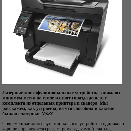
Лазерные многофункциональные устройства занимают
минимум места на столе и стоят гораздо дешевле
комплекта из отдельных принтера и сканера. Мы
расскажем, как устроены, на что способны и какими
бывают лазерные МФУ.
Современные многофункциональные устройства одинаково
хорошо справляются сразу с тремя задачами (печатью,