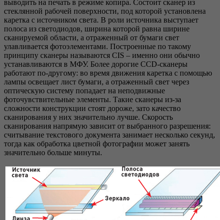
выводить на печать в режиме копира. Состоит сканер из
стеклянной рабочей поверхности, под которой установлена
каретка с источником света. В роли источника выступает
полоса из светодиодов, ширина которой равна ширине
сканируемой области, а отраженный от бумаги свет
улавливается фотоэлементами. Построенные по такому
принципу сканеры называются CIS – именно они обычно
устанавливаются в МФУ. Более дорогие CCD-сканеры
работают по-другому: во время движения каретка с помощью
лампы освещает лист бумаги, а отраженный свет через
оптическую систему попадает на неподвижные
фоточувствительные элементы. Такие сканеры из-за
сложности кон­струкции стоят дороже, зато качество
сканирования у них значительно лучше. Скорость
сканирования напрямую зависит от выбранного разрешения:
считывание текстового документа занимает несколько секунд,
тогда как обработка цветной фотографии может занять
значительно больше минуты.