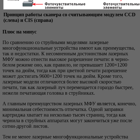
Принцип работы сканера со считывающим модулем CCD
(слева) и CIS (справа)
Плюс на минус
По сравнению со струйными моделями лазерные
многофункцио­нальные устройства имеют как преимущества,
так и недостатки. К несомненным достоинствам лазерных
МФУ можно отнести высокое разрешение печати: в черно-
белом режиме оно, как правило, не превышает 1200×1200
точек на дюйм, тогда как при цветной печати разрешение
может достигать 9600×1200 точек на дюйм. Кроме того,
лазерные модели отличаются более высокой скоростью
печати, так как лазерный луч перемещается гораздо быстрее,
нежели печатающая головка в струйниках.
А главным преимуществом лазерных МФУ является, конечно,
минимальная себестоимость отпечатка. Одной заправки
картриджа хватает на несколько тысяч страниц, тогда как
чернила в струйных аппаратах могут закончиться уже после
сотни-другой листов.
Тем не менее лазерные многофункциональные устройства