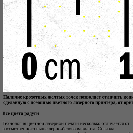
Наличие крохотных желтых точек позволяет отличить коп
сделанную с помощью цветного лазерного принтера, от ори
Все цвета радуги
Технология цветной лазерной печати несколько отличается от
рассмотренного выше черно-белого варианта. Сначала