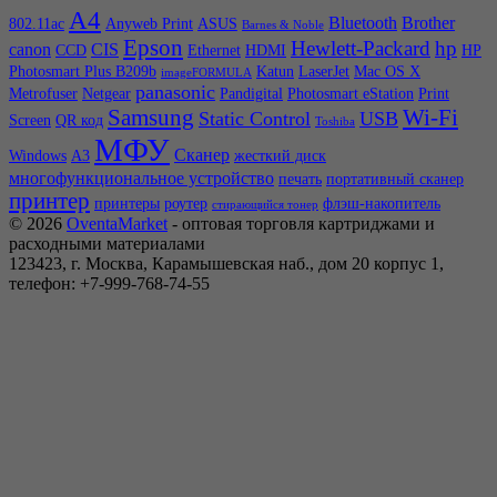
A4
Bluetooth
Brother
802.11ac
Anyweb Print
ASUS
Barnes & Noble
Epson
Hewlett-Packard
hp
canon
CIS
CCD
Ethernet
HDMI
HP
Photosmart Plus B209b
Katun
LaserJet
Mac OS X
imageFORMULA
panasonic
Metrofuser
Netgear
Pandigital
Photosmart eStation
Print
Samsung
Wi-Fi
Static Control
USB
Screen
QR код
Toshiba
МФУ
Сканер
Windows
А3
жесткий диск
многофункциональное устройство
печать
портативный сканер
принтер
принтеры
роутер
флэш-накопитель
стирающийся тонер
© 2026
OventaMarket
- оптовая торговля картриджами и
расходными материалами
123423, г. Москва, Карамышевская наб., дом 20 корпус 1,
телефон: +7-999-768-74-55