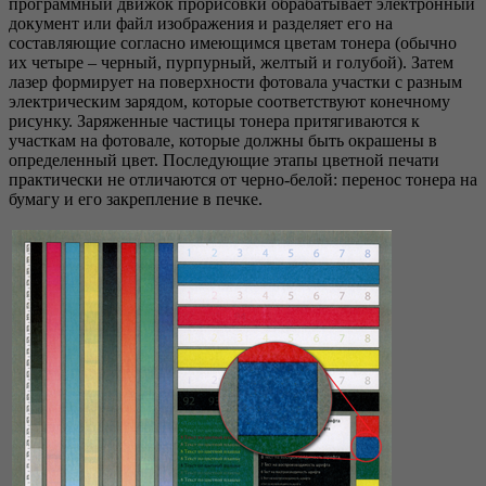
программный движок прорисовки обрабатывает электронный
документ или файл изображения и разделяет его на
составляющие согласно имеющимся цветам тонера (обычно
их четыре – черный, пурпурный, желтый и голубой). Затем
лазер формирует на поверх­ности фотовала участки с разным
электрическим зарядом, которые соответствуют конечному
рисунку. Заряженные частицы тонера притягиваются к
участкам на фотовале, которые должны быть окрашены в
определенный цвет. Последующие этапы цветной печати
практически не отличаются от черно-белой: перенос тонера на
бумагу и его закрепление в печке.