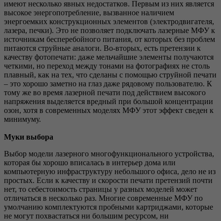
имеют несколько явных недостатков. Первым из них является
высокое энергопотребление, вызванное наличием
энергоемких конструкционных элементов (электродвигателя,
лазера, печки). Это не позволяет подключать лазерные МФУ к
источникам бесперебойного питания, от которых без проблем
питаются струйные аналоги. Во-вторых, есть претензии к
качеству фотопечати: даже мельчайшие элементы получаются
четкими, но переход между тонами на фотографиях не столь
плавный, как на тех, что сделаны с помощью струйной печати
– это хорошо заметно на глаз даже рядовому пользователю. К
тому же во время лазерной печати под действием высокого
напряжения выделяется вредный при большой концентрации
озон, хотя в современных моделях МФУ этот эффект сведен к
минимуму.
Муки выбора
Выбор модели лазерного многофункционального устройства,
которая бы хорошо вписалась в интерьер дома или
компьютерную инфраструктуру небольшого офиса, дело не из
простых. Если к качеству и скорости печати претензий почти
нет, то себестоимость страницы у разных моделей может
отличаться в несколько раз. Многие современные МФУ по
умолчанию комплектуются пробными картриджами, которые
не могут похвастаться ни большим ресурсом, ни