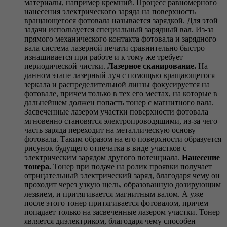
материалы, например кремний. Процесс равномерного
нанесения электрического заряда на поверхность
вращающегося фотовала называется зарядкой. Для этой
задачи используется специальный зарядный вал. Из-за
прямого механического контакта фотовала и зарядного
вала система лазерной печати сравнительно быстро
изнашивается при работе и к тому же требует
периодической чистки.
Лазерное сканирование.
На
данном этапе лазерный луч с помощью вращающегося
зеркала и распределительной линзы фокусируется на
фотовале, причем только в тех его местах, на которые в
дальнейшем должен попасть тонер с магнитного вала.
Засвеченные лазером участки поверхности фотовала
мгновенно становятся электропроводящими, из-за чего
часть заряда переходит на металлическую основу
фотовала. Таким образом на его поверхности образуется
рисунок будущего отпечатка в виде участков с
электрическим зарядом другого потенциала.
Нанесение
тонера.
Тонер при подаче на ролик проявки получает
отрицательный электрический заряд, благодаря чему он
проходит через узкую щель, образованную дозирующим
лезвием, и притягивается магнитным валом. А уже
после этого тонер притягивается фотовалом, причем
попадает только на засвеченные лазером участки. Тонер
является диэлектриком, благодаря чему способен