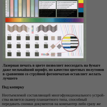
Лазерная печать в цвете позволяет воссоздать на бумаге
даже мельчайший шрифт, но качество цветных полутонов
в сравнении со струйной фотопечатью оставляет желать
лучшего
Под копирку
Неотъемлемой составляющей многофункционального устрой­
ства является сканер планшетного типа, способный
передавать снимки документов на компьютер либо сразу же