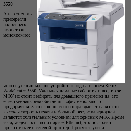
3550
А на конец мы
приберегли
настоящего
«монстра» –
монохромное
многофункциональное устройство под названием Xerox
WorkCentre 3550. Учитывая немалые габариты и вес, такое
МФУ не стоит выбирать для домашнего применения, его
естественная среда обитания – офис небольшого
предприятия. Зато свою цену оно оправдывает на все сто:
высокая скорость печати и большой ресурс картриджей
являются обязательным условием для офисных МФУ. Кроме
того, модель оснащена портом Ethernet, что позволяет
превратить ее в сетевой прин­тер. Присутствуют и