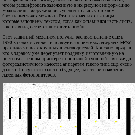
чтобы расшифровать заложенную в их рисунок информацию,
можно лишь вооружившись увеличительным стеклом.
Скопления точек можно найти в тех местах страницы,
которые заполнены текстом, тогда как оставшаяся часть листа,
как правило, остается «незапятнанной».
Этот защитный механизм получил распространение еще в
1990-х годах и сейчас используется в цветных лазерных МФУ
практически всех крупных производителей. Конечно, вряд ли
кто в здравом уме перепутает подделку, изготовленную на
цветном лазерном принтере с настоящей купюрой – все же до
фотореалистичного качества аппаратам такого типа еще очень
далеко. По сути это задел на будущее, на случай появления
лазерных фотопринтеров.