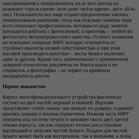
сканированием и копированием), из-за чего иногда их
называют «три-в-одном» (или даже «всё-в-одном», англ. all-in-
one). Пользователи все чаще отдают предпочтение именно
универсальным решениям, тогда как отдельно сканеры чаще
всего покупают профессионалы, которым по роду занятий
приходится работать с фотопленкой, а прин­теры – любители
фотопечати бескомпромиссного качества. Особого внимания
заслуживают лазерные МФУ, которые отличаются от
струйных аналогов низкой себестоимостью и при этом
высокой производительностью – листы бумаги вылетают
один за другим. Кроме того, напечатанные с применением
лазерной технологии документы не боятся влаги и не
стираются, а фотографии – не теряют со временем
насыщенность цветов.
Первое знакомство
Корпус многофункционального устройства фактически
состоит из двух частей: верхней и нижней. Верхняя
представляет собой сканер: она меньше по размеру, содержит
крышку сканера и кнопки управления. Нижняя часть МФУ
отведена под систему печати и занимает около двух третей
объема корпуса, так как содержит отсеки для установки
картриджей и загрузки чистой бумаги. Поддон для чистой
бумаги может быть как внутренним, так и внешним, а лоток