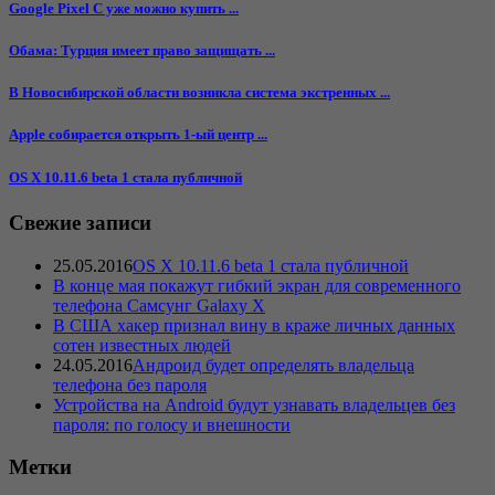
Google Pixel C уже можно купить ...
Обама: Турция имеет право защищать ...
В Новосибирской области возникла система экстренных ...
Apple собирается открыть 1-ый центр ...
OS X 10.11.6 beta 1 cтала публичной
Свежие записи
25.05.2016
OS X 10.11.6 beta 1 cтала публичной
В конце мая покажут гибкий экран для современного
телефона Самсунг Galaxy X
В США хакер признал вину в краже личных данных
сотен известных людей
24.05.2016
Андроид будет определять владельца
телефона без пароля
Устройства на Android будут узнавать владельцев без
пароля: по голосу и внешности
Метки