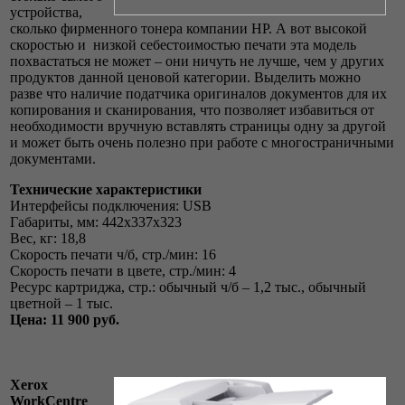
устройства,
сколько фирменного тонера компании HP. А вот высокой
скоростью и низкой себестоимостью печати эта модель
похвастаться не может – они ничуть не лучше, чем у других
продуктов данной ценовой категории. Выделить можно
разве что наличие податчика оригиналов документов для их
копирования и сканирования, что позволяет избавиться от
необходимости вручную вставлять страницы одну за другой
и может быть очень полезно при работе с многостраничными
документами.
Технические характеристики
Интерфейсы подключения: USB
Габариты, мм: 442x337x323
Вес, кг: 18,8
Скорость печати ч/б, стр./мин: 16
Скорость печати в цвете, стр./мин: 4
Ресурс картриджа, стр.: обычный ч/б – 1,2 тыс., обычный
цветной – 1 тыс.
Цена: 11 900 руб.
Xerox
WorkCentre